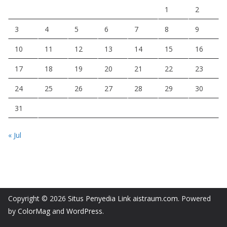
1
2
3
4
5
6
7
8
9
10
11
12
13
14
15
16
17
18
19
20
21
22
23
24
25
26
27
28
29
30
31
« Jul
Copyright © 2026
Situs Penyedia Link aistraum.com
. Powered
by
ColorMag
and
WordPress
.