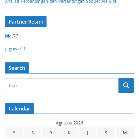
Analisa Perbandingan dan Pertandingan Sbobet Ala Slot
Partner Resmi
kilat77
jagowin11
Search
Calendar
Agustus 2026
S
S
R
K
J
S
M