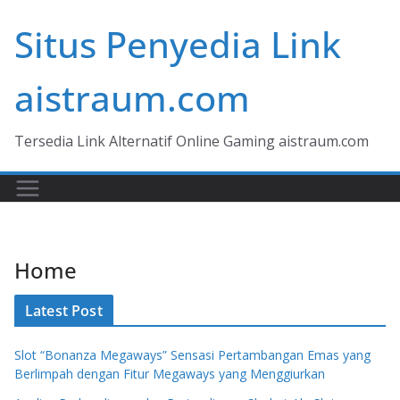
Skip
Situs Penyedia Link
to
content
aistraum.com
Tersedia Link Alternatif Online Gaming aistraum.com
Home
Latest Post
Slot “Bonanza Megaways” Sensasi Pertambangan Emas yang
Berlimpah dengan Fitur Megaways yang Menggiurkan